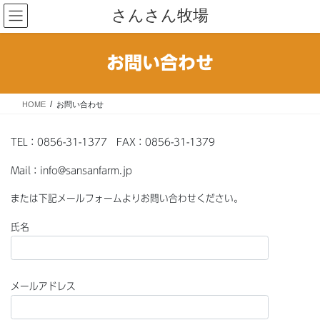
コ
ナ
さんさん牧場
ン
ビ
テ
ゲ
ン
ー
お問い合わせ
ツ
シ
へ
ョ
ス
ン
HOME
お問い合わせ
キ
に
ッ
移
プ
動
TEL：0856-31-1377 FAX：0856-31-1379
Mail：info@sansanfarm.jp
または下記メールフォームよりお問い合わせください。
氏名
メールアドレス