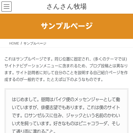
コ
ナ
さんさん牧場
ン
ビ
テ
ゲ
ン
ー
サンプルページ
ツ
シ
へ
ョ
ス
ン
HOME
サンプルページ
キ
に
ッ
移
プ
動
これはサンプルページです。同じ位置に固定され、(多くのテーマでは)
サイトナビゲーションメニューに含まれるため、ブログ投稿とは異なり
ます。サイト訪問者に対して自分のことを説明する自己紹介ページを作
成するのが一般的です。たとえば以下のようなものです。
はじめまして。昼間はバイク便のメッセンジャーとして働
いていますが、俳優志望でもあります。これは僕のサイト
です。ロサンゼルスに住み、ジャックという名前のかわい
い犬を飼っています。好きなものはピニャコラーダ、そし
て通り雨に濡れること。