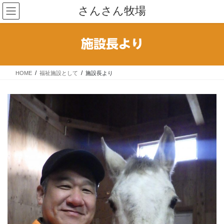
コ
ナ
さんさん牧場
ン
ビ
テ
ゲ
ン
ー
施設長より
ツ
シ
へ
ョ
ス
ン
HOME
福祉施設として
施設長より
キ
に
ッ
移
プ
動