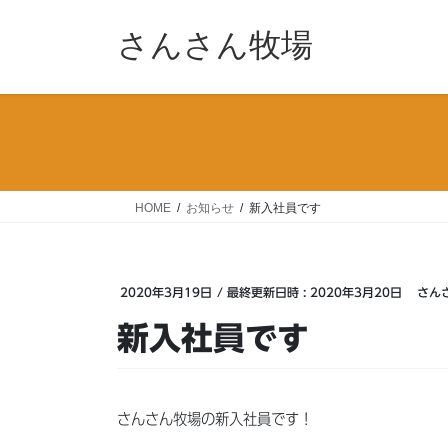
コ
ナ
ン
ビ
さんさん牧場
テ
ゲ
ン
ー
ツ
シ
へ
ョ
ス
ン
キ
に
ッ
移
HOME
お知らせ
新入社員です
プ
動
2020年3月19日
/ 最終更新日時 :
2020年3月20日
さん
新入社員です
さんさん牧場の新入社員です！