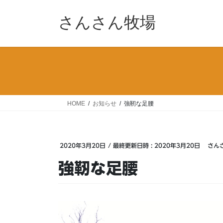
コ
ナ
ン
ビ
さんさん牧場
テ
ゲ
ン
ー
ツ
シ
へ
ョ
ス
ン
キ
に
ッ
移
HOME
お知らせ
強靭な足腰
プ
動
2020年3月20日
/ 最終更新日時 :
2020年3月20日
さん
強靭な足腰