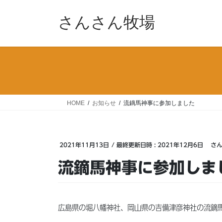
コ
ナ
ン
ビ
さんさん牧場
テ
ゲ
ン
ー
ツ
シ
へ
ョ
ス
ン
キ
に
ッ
移
HOME
お知らせ
流鏑馬神事に参加しました
プ
動
2021年11月13日
/ 最終更新日時 :
2021年12月6日
さ
流鏑馬神事に参加しま
広島県の堀八幡神社、岡山県の吉備津彦神社の流鏑